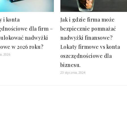
y i konta
Jak i gdzie firma może
ędnościowe dla firm –
bezpiecznie pomnażać
 ulokować nadwyżki
nadwyżki finansowe?
sowe w 2026 roku?
Lokaty firmowe vs konta
ia, 2026
oszczędnościowe dla
biznesu.
23 stycznia, 2024