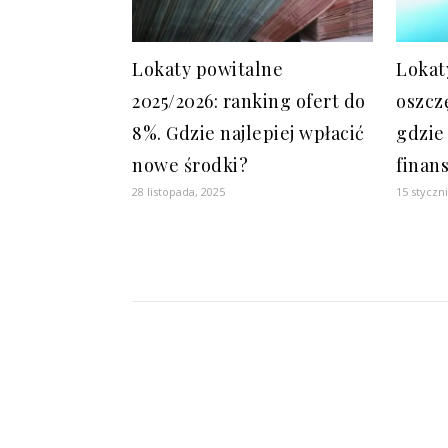
Lokaty powitalne
Lokat
2025/2026: ranking ofert do
oszcz
8%. Gdzie najlepiej wpłacić
gdzie
nowe środki?
finan
28 listopada, 2025
15 styczn