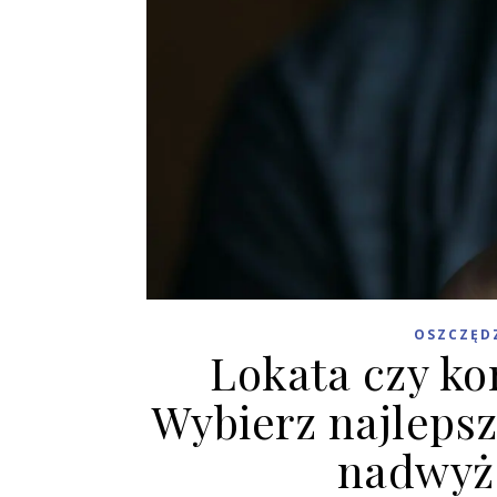
OSZCZĘD
Lokata czy k
Wybierz najleps
nadwyż