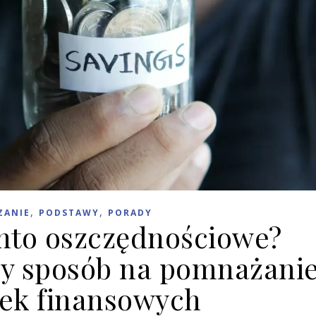
,
,
ZANIE
PODSTAWY
PORADY
onto oszczędnościowe?
zy sposób na pomnażani
ek finansowych