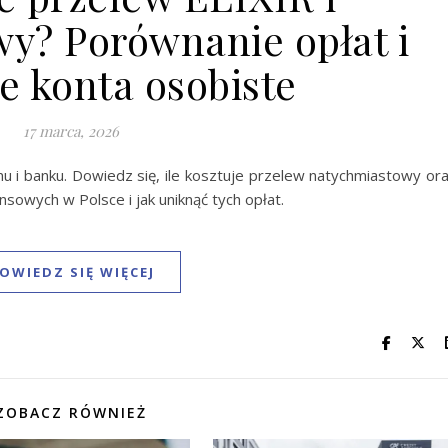
y? Porównanie opłat i
 konta osobiste
17 marca, 2026
 i banku. Dowiedz się, ile kosztuje przelew natychmiastowy or
nsowych w Polsce i jak uniknąć tych opłat.
OWIEDZ SIĘ WIĘCEJ
ZOBACZ RÓWNIEŻ