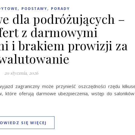
,
,
DYTOWE
PODSTAWY
PORADY
we dla podróżujących –
fert z darmowymi
i i brakiem prowizji za
walutowanie
20 stycznia, 2026
yjazd zagraniczny może przynieść oszczędności rzędu kilkus
ów, które oferują darmowe ubezpieczenia, wstęp do saloników
OWIEDZ SIĘ WIĘCEJ