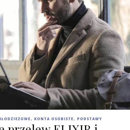
,
,
MŁODZIEŻOWE
KONTA OSOBISTE
PODSTAWY
je przelew ELIXIR i