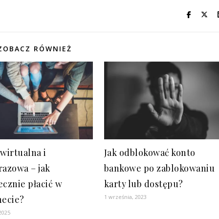
ZOBACZ RÓWNIEŻ
 wirtualna i
Jak odblokować konto
razowa – jak
bankowe po zablokowaniu
ecznie płacić w
karty lub dostępu?
1 września, 2023
necie?
 2025