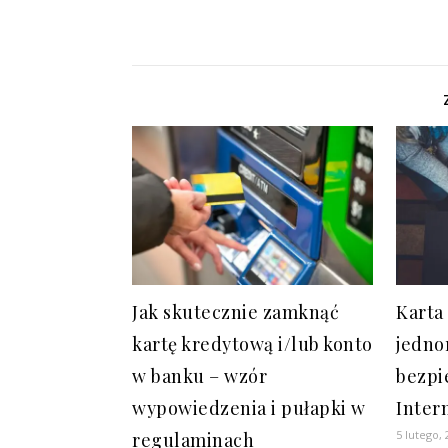
Jak skutecznie zamknąć
Karta
kartę kredytową i/lub konto
jedno
w banku – wzór
bezpi
wypowiedzenia i pułapki w
Inter
5 lutego,
regulaminach