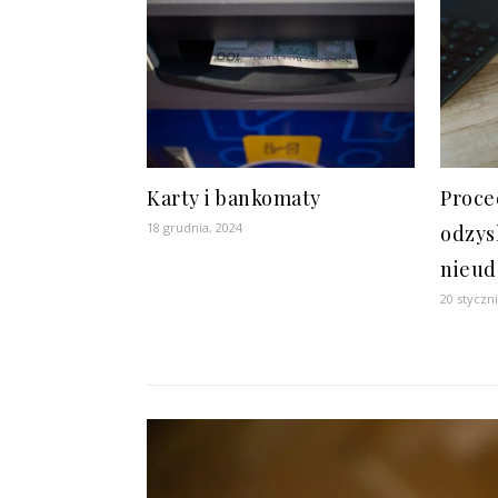
Karty i bankomaty
Proce
18 grudnia, 2024
odzys
nieud
20 styczn