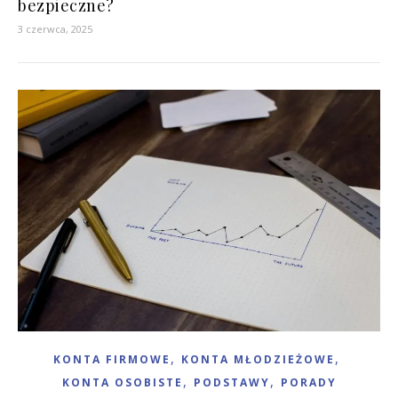
bezpieczne?
3 czerwca, 2025
,
,
KONTA FIRMOWE
KONTA MŁODZIEŻOWE
,
,
KONTA OSOBISTE
PODSTAWY
PORADY