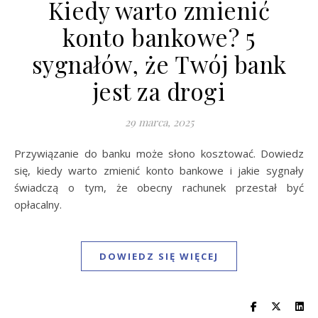
Kiedy warto zmienić
konto bankowe? 5
sygnałów, że Twój bank
jest za drogi
29 marca, 2025
Przywiązanie do banku może słono kosztować. Dowiedz
się, kiedy warto zmienić konto bankowe i jakie sygnały
świadczą o tym, że obecny rachunek przestał być
opłacalny.
DOWIEDZ SIĘ WIĘCEJ