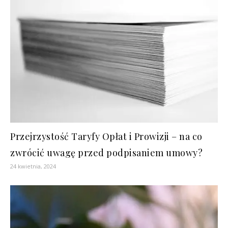
Przejrzystość Taryfy Opłat i Prowizji – na co
zwrócić uwagę przed podpisaniem umowy?
24 kwietnia, 2024