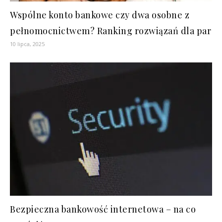
Wspólne konto bankowe czy dwa osobne z
pełnomocnictwem? Ranking rozwiązań dla par
10 lipca, 2025
Bezpieczna bankowość internetowa – na co