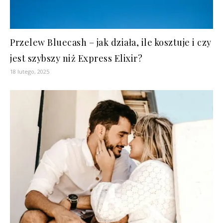
Przelew Bluecash – jak działa, ile kosztuje i czy
jest szybszy niż Express Elixir?
18 lutego, 2025