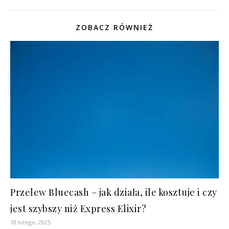
ZOBACZ RÓWNIEŻ
Przelew Bluecash – jak działa, ile kosztuje i czy
jest szybszy niż Express Elixir?
18 lutego, 2025