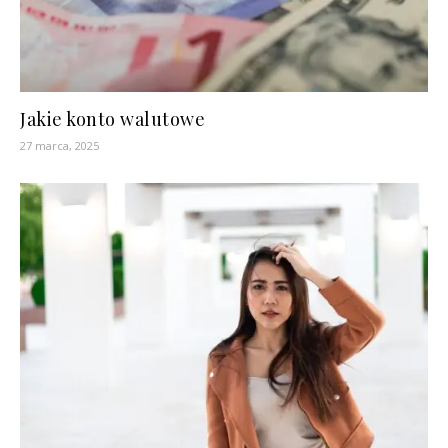
Jakie konto walutowe
27 marca, 2025