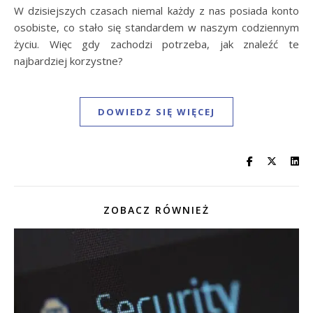
W dzisiejszych czasach niemal każdy z nas posiada konto
osobiste, co stało się standardem w naszym codziennym
życiu. Więc gdy zachodzi potrzeba, jak znaleźć te
najbardziej korzystne?
DOWIEDZ SIĘ WIĘCEJ
ZOBACZ RÓWNIEŻ