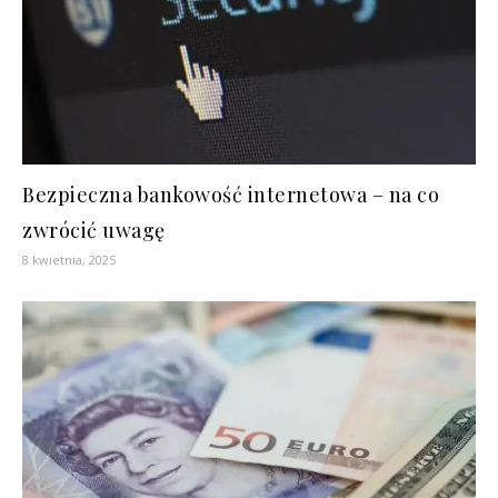
Bezpieczna bankowość internetowa – na co
zwrócić uwagę
8 kwietnia, 2025