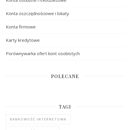
Konta oszczędnościowe i lokaty
Konta firmowe
Karty kredytowe
Porównywarka ofert kont osobistych
POLECANE
TAGI
BANKOWOŚĆ INTERNETOWA