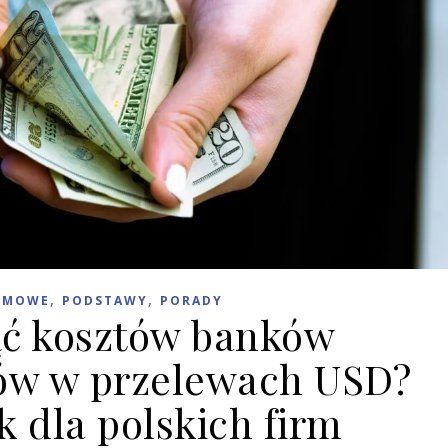
,
,
RMOWE
PODSTAWY
PORADY
ąć kosztów banków
ów w przelewach USD?
 dla polskich firm