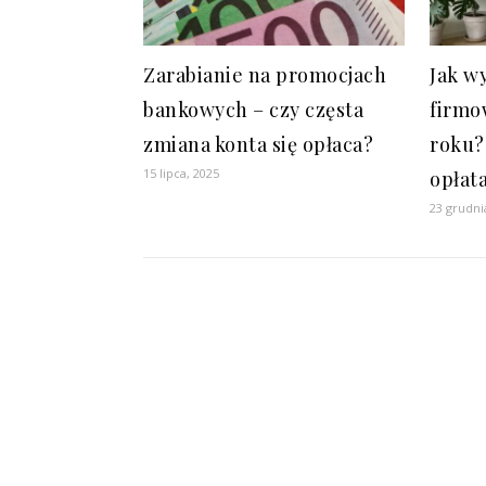
Zarabianie na promocjach
Jak w
bankowych – czy częsta
firmo
zmiana konta się opłaca?
roku?
15 lipca, 2025
opłat
23 grudni