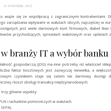
21 września, 2023
o wiąże się ze współpracą z zagranicznymi kontrahentami. D
go zarządzania wpływami w walutach obcych, najczęściej w eu
dostępnych jest wiele darmowych kont firmowych, diabeł tkwi
elewów przychodzących, spreadach walutowych oraz opłatach 
 w branży IT a wybór banku
lność gospodarczą (JDG) ma inne potrzeby niż właściciel skle
iczba faktur kosztowych jest zazwyczaj niewielka, a większo
czowym czynnikiem staje się zatem nie darmowy dostęp 
icznej i koszt obsługi transakcji międzynarodowych.
 trzy główne aspekty:
LN i rachunków pomocniczych w walutach.
 SEPA).