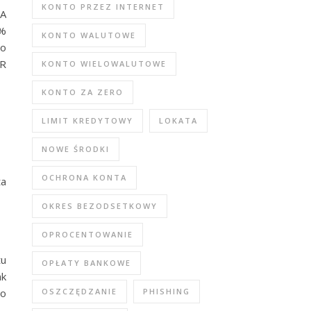
KONTO PRZEZ INTERNET
PA
2%
KONTO WALUTOWE
wo
UR
KONTO WIELOWALUTOWE
KONTO ZA ZERO
LIMIT KREDYTOWY
LOKATA
NOWE ŚRODKI
OCHRONA KONTA
ta
OKRES BEZODSETKOWY
OPROCENTOWANIE
tu
OPŁATY BANKOWE
nk
OSZCZĘDZANIE
PHISHING
to
.