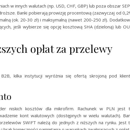
eniach w innych walutach (np. USD, CHF, GBP) lub poza obszar SE
 droższe. Banki pobierają prowizję procentową (zazwyczaj od 0,
imalną (ok. 20-30 zł) i maksymalną (nawet 200-250 zł). Dodatko
cych, jeśli wybierze się opcję kosztową SHA (dzieloną) lub O
ższych opłat za przelewy
2B, kilka instytucji wyróżnia się ofertą skrojoną pod klien
nto
ider niskich kosztów dla mikrofirm. Rachunek w PLN jest 
dzenie kont walutowych (dostępnych w wielu walutach). Ba
rzelewów SWIFT należą do jednych z niższych na rynku. Jest 
 brak konieczności pamiętania o warunkach zwalniających z opłat