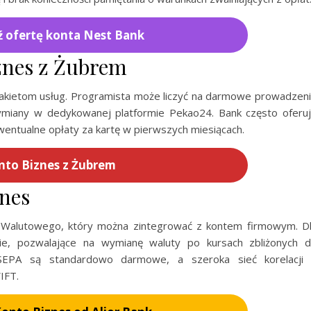
 ofertę konta Nest Bank
znes z Żubrem
 pakietom usług. Programista może liczyć na darmowe prowadzen
ymiany w dedykowanej platformie Pekao24. Bank często oferu
ntualne opłaty za kartę w pierwszych miesiącach.
nto Biznes z Żubrem
znes
u Walutowego, który można zintegrować z kontem firmowym. D
ie, pozwalające na wymianę waluty po kursach zbliżonych 
SEPA są standardowo darmowe, a szeroka sieć korelacji
IFT.