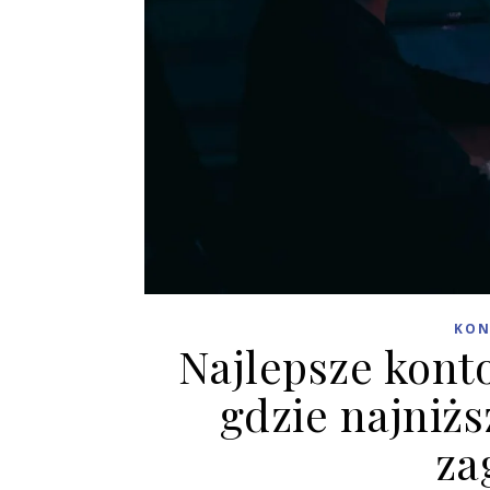
KON
Najlepsze kont
gdzie najniżs
za