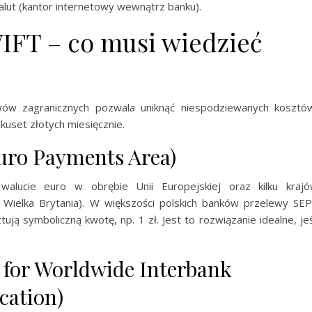
lut (kantor internetowy wewnątrz banku).
IFT – co musi wiedzieć
wów zagranicznych pozwala uniknąć niespodziewanych kosztó
kuset złotych miesięcznie.
uro Payments Area)
walucie euro w obrębie Unii Europejskiej oraz kilku kraj
 Wielka Brytania). W większości polskich banków przelewy SE
ują symboliczną kwotę, np. 1 zł. Jest to rozwiązanie idealne, jeś
 for Worldwide Interbank
cation)