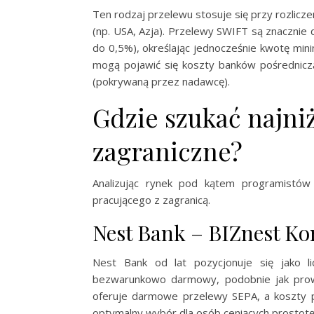
Ten rodzaj przelewu stosuje się przy rozlicz
(np. USA, Azja). Przelewy SWIFT są znacznie
do 0,5%), określając jednocześnie kwotę min
mogą pojawić się koszty banków pośredniczą
(pokrywaną przez nadawcę).
Gdzie szukać najni
zagraniczne?
Analizując rynek pod kątem programistów B
pracującego z zagranicą.
Nest Bank – BIZnest Ko
Nest Bank od lat pozycjonuje się jako l
bezwarunkowo darmowy, podobnie jak prowa
oferuje darmowe przelewy SEPA, a koszty p
optymalny wybór dla osób ceniących prostotę i