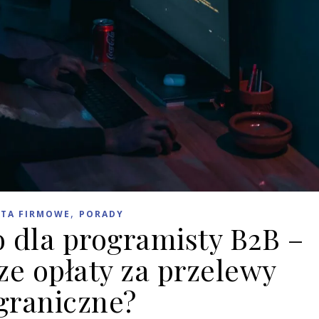
,
TA FIRMOWE
PORADY
o dla programisty B2B –
ze opłaty za przelewy
graniczne?