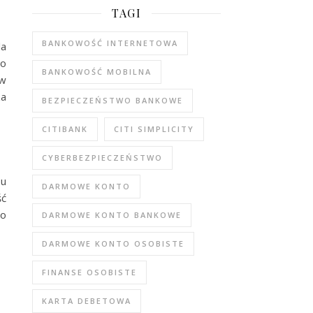
TAGI
BANKOWOŚĆ INTERNETOWA
la
ro
BANKOWOŚĆ MOBILNA
 w
za
BEZPIECZEŃSTWO BANKOWE
CITIBANK
CITI SIMPLICITY
CYBERBEZPIECZEŃSTWO
pu
DARMOWE KONTO
ść
do
DARMOWE KONTO BANKOWE
DARMOWE KONTO OSOBISTE
FINANSE OSOBISTE
KARTA DEBETOWA