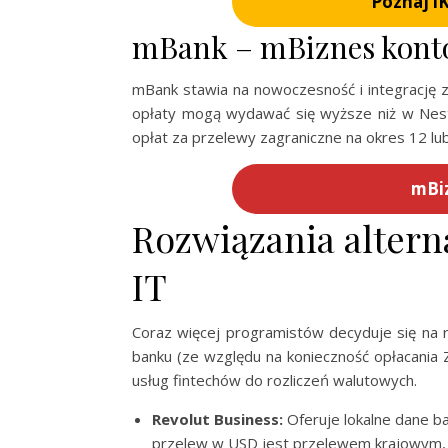
Poznaj i
mBank – mBiznes kont
mBank stawia na nowoczesność i integrację z
opłaty mogą wydawać się wyższe niż w Nest 
opłat za przelewy zagraniczne na okres 12 lub
mBi
Rozwiązania altern
IT
Coraz więcej programistów decyduje się na 
banku (ze względu na konieczność opłacania Z
usług fintechów do rozliczeń walutowych.
Revolut Business:
Oferuje lokalne dane ba
przelew w USD jest przelewem krajowym,