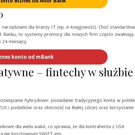
Konto Biznes od Alior Bank
o
 narzędziami dla branży IT (np. e-księgowość). Choć standardo
Banku, to systemy promocji dla nowych firm często zwalniają
 24 miesięcy.
znes konto od mBank
atywne – fintechy w służbie
rozwiązanie hybrydowe: posiadanie tradycyjnego konta w polsk
US i podatków oraz obecność na Białej Liście) oraz korzystanie
nkowe dla wielu walut, co sprawia, że dla kontrahenta z USA
 a nie kosztownym SWIFT-em.