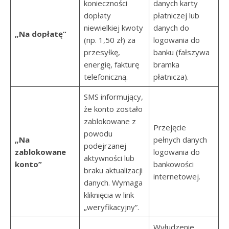
konieczności
danych karty
dopłaty
płatniczej lub
niewielkiej kwoty
danych do
„Na dopłatę”
(np. 1,50 zł) za
logowania do
przesyłkę,
banku (fałszywa
energię, fakturę
bramka
telefoniczną.
płatnicza).
SMS informujący,
że konto zostało
zablokowane z
Przejęcie
powodu
„Na
pełnych danych
podejrzanej
zablokowane
logowania do
aktywności lub
konto”
bankowości
braku aktualizacji
internetowej.
danych. Wymaga
kliknięcia w link
„weryfikacyjny”.
Wyłudzenie