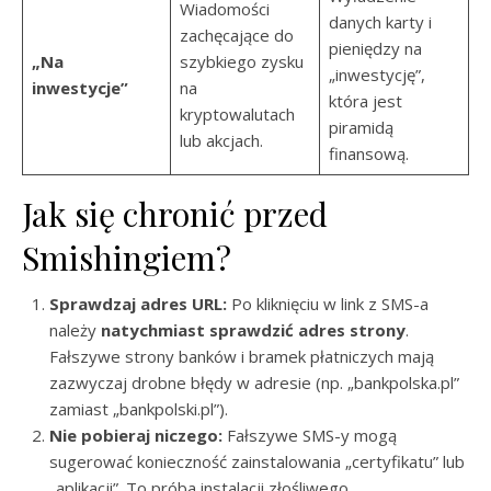
Wiadomości
danych karty i
zachęcające do
pieniędzy na
„Na
szybkiego zysku
„inwestycję”,
inwestycje”
na
która jest
kryptowalutach
piramidą
lub akcjach.
finansową.
Jak się chronić przed
Smishingiem?
Sprawdzaj adres URL:
Po kliknięciu w link z SMS-a
należy
natychmiast sprawdzić adres strony
.
Fałszywe strony banków i bramek płatniczych mają
zazwyczaj drobne błędy w adresie (np. „bankpolska.pl”
zamiast „bankpolski.pl”).
Nie pobieraj niczego:
Fałszywe SMS-y mogą
sugerować konieczność zainstalowania „certyfikatu” lub
„aplikacji”. To próba instalacji złośliwego