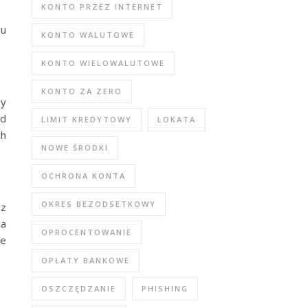
KONTO PRZEZ INTERNET
gu
KONTO WALUTOWE
KONTO WIELOWALUTOWE
KONTO ZA ZERO
dy
od
LIMIT KREDYTOWY
LOKATA
ch
NOWE ŚRODKI
OCHRONA KONTA
OKRES BEZODSETKOWY
ez
ca
OPROCENTOWANIE
ie
OPŁATY BANKOWE
OSZCZĘDZANIE
PHISHING