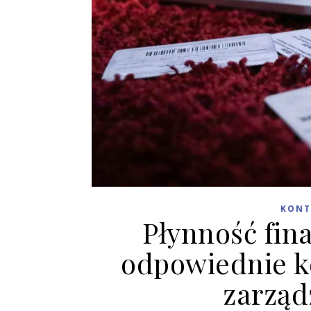
KONT
Płynność fin
odpowiednie 
zarząd