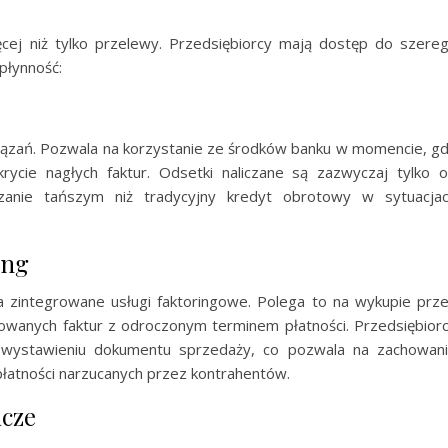
cej niż tylko przelewy. Przedsiębiorcy mają dostęp do szere
płynność:
związań. Pozwala na korzystanie ze środków banku w momencie, g
ycie nagłych faktur. Odsetki naliczane są zazwyczaj tylko 
zanie tańszym niż tradycyjny kredyt obrotowy w sytuacja
ing
 zintegrowane usługi faktoringowe. Polega to na wykupie prz
nowanych faktur z odroczonym terminem płatności. Przedsiębior
 wystawieniu dokumentu sprzedaży, co pozwala na zachowan
płatności narzucanych przez kontrahentów.
icze