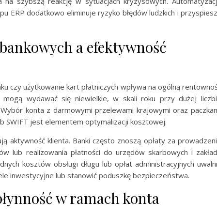
a na szybszą reakcję w sytuacjach kryzysowych. Automatyzac
u ERP dodatkowo eliminuje ryzyko błędów ludzkich i przyspies
 bankowych a efektywność
ku czy użytkowanie kart płatniczych wpływa na ogólną rentowno
mogą wydawać się niewielkie, w skali roku przy dużej liczb
a. Wybór konta z darmowymi przelewami krajowymi oraz paczka
b SWIFT jest elementem optymalizacji kosztowej.
ją aktywność klienta. Banki często znoszą opłaty za prowadzen
w lub realizowania płatności do urzędów skarbowych i zakła
nych kosztów obsługi długu lub opłat administracyjnych uwaln
cele inwestycyjne lub stanowić poduszkę bezpieczeństwa.
płynność w ramach konta