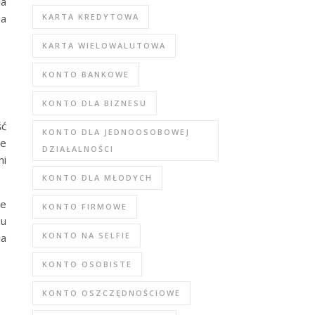
ja
KARTA KREDYTOWA
za
KARTA WIELOWALUTOWA
KONTO BANKOWE
KONTO DLA BIZNESU
ść
KONTO DLA JEDNOOSOBOWEJ
ie
DZIAŁALNOŚCI
mi
KONTO DLA MŁODYCH
ie
KONTO FIRMOWE
du
KONTO NA SELFIE
ia
KONTO OSOBISTE
KONTO OSZCZĘDNOŚCIOWE