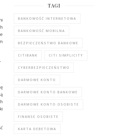
TAGI
BANKOWOŚĆ INTERNETOWA
ni
ch
BANKOWOŚĆ MOBILNA
we
ym
BEZPIECZEŃSTWO BANKOWE
CITIBANK
CITI SIMPLICITY
w
CYBERBEZPIECZEŃSTWO
DARMOWE KONTO
ię
DARMOWE KONTO BANKOWE
ją
ch
DARMOWE KONTO OSOBISTE
ki
FINANSE OSOBISTE
ść
KARTA DEBETOWA