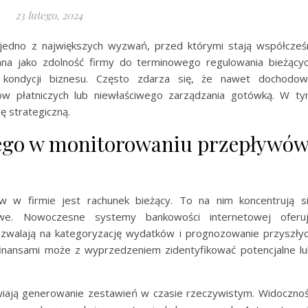
23 lutego, 2024
o jedno z największych wyzwań, przed którymi stają współcześ
iana jako zdolność firmy do terminowego regulowania bieżący
 kondycji biznesu. Często zdarza się, że nawet dochodo
w płatniczych lub niewłaściwego zarządzania gotówką. W t
ę strategiczną.
ego w monitorowaniu przepływó
 w firmie jest rachunek bieżący. To na nim koncentrują s
owe. Nowoczesne systemy bankowości internetowej oferu
zwalają na kategoryzację wydatków i prognozowanie przyszły
inansami może z wyprzedzeniem zidentyfikować potencjalne lu
iają generowanie zestawień w czasie rzeczywistym. Widoczno