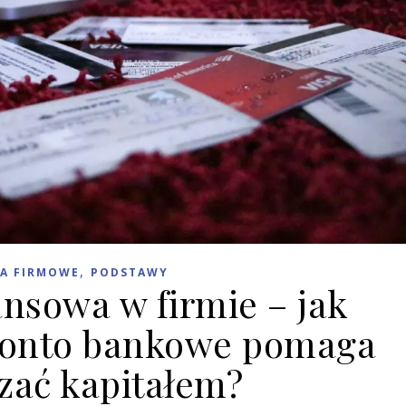
,
A FIRMOWE
PODSTAWY
ansowa w firmie – jak
konto bankowe pomaga
zać kapitałem?