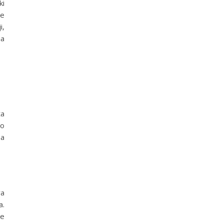
ki
że
i,
ia
ta
co
ba
wa
a.
ce