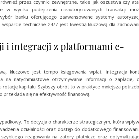
ównież przez czynniki zewnętrzne, takie jak oszustwa czy ata
ie w wyniku podejrzenia nieautoryzowanych transakcji mo
 wybór banku oferującego zaawansowane systemy autoryzacj
 wsparcie techniczne 24/7 jest kwestią kluczową dla zachowan
 i integracji z platformami e-
wą, kluczowe jest tempo księgowania wpłat. Integracja kon
a na natychmiastowe otrzymywanie informacji o zapłacie, 
 rotację kapitału. Szybszy obrót to w praktyce mniejsza potrze
o przekłada się na efektywność finansową.
ypadkowy. To decyzja o charakterze strategicznym, która wpły
wadzenia działalności oraz dostęp do dodatkowego finansowani
 szybkiego reagowania na zatory płatnicze oraz optymalizują